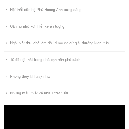
Nội thất căn hộ Phú Hoàng Anh bừng sáng
Căn hộ nhỏ với thiết kế ấn tượng
Ngôi biệt thự ‘chẻ làm đôi’ được đề cử giải thưởng kiến trúc
10 đồ nội thất trong nhà bạn nên phá cách
Phong thủy khi xây nhà
Những mẫu thiết kế nhà 1 trệt 1 lầu