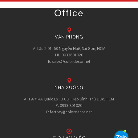
Office
VĂN PHÒNG
A: Lầu 2.01, 68 Nguyễn Huệ, Sài Gòn, HCM
HL: 0933801020
E: sales@colordecor.net
NHÀ XƯỞNG
A: 197/14A Quốc Lộ 13 Cũ, Hiệp Bình, Thủ Đức, HCM
P: 0933 801020
E: factory@colordecor.net
GIỜ LÀM VIỆC