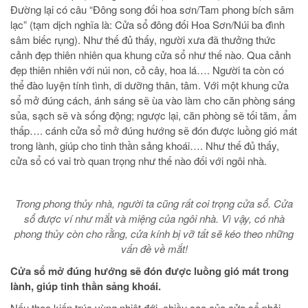
Đường lại có câu “Đông song đối hoa sơn/Tam phong bích sâm
lạc” (tạm dịch nghĩa là: Cửa sổ đông đối Hoa Sơn/Núi ba đình
sâm biếc rụng). Như thế đủ thấy, người xưa đã thưởng thức
cảnh đẹp thiên nhiên qua khung cửa sổ như thế nào. Qua cảnh
đẹp thiên nhiên với núi non, cỏ cây, hoa lá…. Người ta còn có
thể đào luyện tính tình, di dưỡng thân, tâm. Với một khung cửa
sổ mở đúng cách, ánh sáng sẽ ùa vào làm cho căn phòng sáng
sủa, sạch sẽ và sống động; ngược lại, căn phòng sẽ tối tăm, ẩm
thấp…. cánh cửa sổ mở đúng hướng sẽ đón được luồng gió mát
trong lành, giúp cho tinh thần sảng khoái…. Như thế đủ thấy,
cửa sổ có vai trò quan trọng như thế nào đối với ngôi nhà.
Trong phong thủy nhà, người ta cũng rất coi trọng cửa sổ. Cửa
sổ được ví như mắt và miệng của ngôi nhà. Vì vậy, có nhà
phong thủy còn cho rằng, cửa kính bị vỡ tất sẽ kéo theo những
vấn đề về mắt!
Cửa sổ mở đúng hướng sẽ đón được luồng gió mát trong
lành, giúp tinh thần sảng khoái.
Nếu theo kiến trúc vùng nhiệt đới, chiều cao của cửa sổ phải