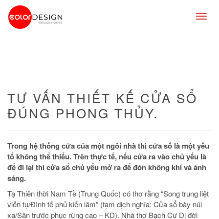
Togg
navig
TƯ VẤN THIẾT KẾ CỬA SỔ
ĐÚNG PHONG THỦY.
Trong hệ thống cửa của một ngôi nhà thì cửa sổ là một yếu
tố không thể thiếu. Trên thực tế, nếu cửa ra vào chủ yếu là
để đi lại thì cửa sổ chủ yếu mở ra để đón không khí và ánh
sáng.
Tạ Thiên thời Nam Tề (Trung Quốc) có thơ rằng “Song trung liệt
viễn tụ/Đình tế phủ kiến lâm” (tạm dịch nghĩa: Cửa sổ bày núi
xa/Sân trước phục rừng cao – KD). Nhà thơ Bạch Cư Dị đời