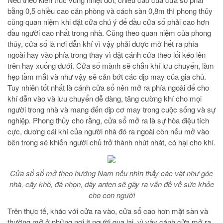
bằng 0,5 chiều cao căn phòng và cách sàn 0,8m thì phong thủy
cũng quan niệm khi đặt cửa chú ý để đầu cửa sổ phải cao hơn
đầu người cao nhất trong nhà. Cũng theo quan niệm của phong
thủy, cửa sổ là nơi dẫn khí vì vậy phải được mở hết ra phía
ngoài hay vào phía trong thay vì đặt cánh cửa theo lối kéo lên
trên hay xuống dưới. Cửa sổ mành sẽ chắn khí lưu chuyển, làm
hẹp tầm mắt và như vậy sẽ cản bớt các dịp may của gia chủ.
Tuy nhiên tốt nhất là cánh cửa sổ nên mở ra phía ngoài để cho
khí dẫn vào và lưu chuyển dễ dàng, tăng cường khí cho mọi
người trong nhà và mang đến dịp cơ may trong cuộc sống và sự
nghiệp. Phong thủy cho rằng, cửa sổ mở ra là sự hòa điệu tích
cực, dương cái khí của người nhà đó ra ngoài còn nếu mở vào
bên trong sẽ khiến người chủ trở thành nhút nhát, có hại cho khí.
Cửa sổ sổ mở theo hướng Nam nếu nhìn thấy các vật như góc
nhà, cây khô, đá nhọn, dây anten sẽ gây ra vấn đề về sức khỏe
cho con người
Trên thực tế, khác với cửa ra vào, cửa sổ cao hơn mặt sàn và
thường mở ở những nơi ít người qua lại, vì vậy cánh cửa mở ra