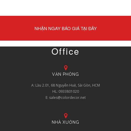
NHẬN NGAY BÁO GIÁ TẠI ĐÂY
Office
VĂN PHÒNG
A: Lầu 2.01, 68 Nguyễn Huệ, Sài Gòn, HCM
HL: 0933801020
E: sales@colordecor.net
NHÀ XƯỞNG