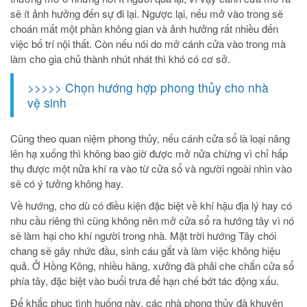
sẽ ít ảnh hưởng đến sự đi lại. Ngược lại, nếu mở vào trong sẽ
choán mất một phần không gian và ảnh hưởng rất nhiều đến
việc bố trí nội thất. Còn nếu nói do mở cánh cửa vào trong mà
làm cho gia chủ thành nhút nhát thì khó có cơ sở.
>>>>> Chọn hướng hợp phong thủy cho nhà
vệ sinh
Cũng theo quan niệm phong thủy, nếu cánh cửa sổ là loại nâng
lên hạ xuống thì không bao giờ được mở nửa chừng vì chỉ hấp
thụ được một nửa khí ra vào từ cửa sổ và người ngoài nhìn vào
sẽ có ý tưởng không hay.
Về hướng, cho dù có điều kiện đặc biệt về khí hậu địa lý hay có
nhu cầu riêng thì cũng không nên mở cửa sổ ra hướng tây vì nó
sẽ làm hại cho khí người trong nhà. Mặt trời hướng Tây chói
chang sẽ gây nhức đầu, sinh cáu gắt và làm việc không hiệu
quả. Ở Hồng Kông, nhiều hãng, xưởng đã phải che chắn cửa sổ
phía tây, đặc biệt vào buổi trưa để hạn chế bớt tác động xấu.
Để khắc phục tình huống này, các nhà phong thủy đã khuyên