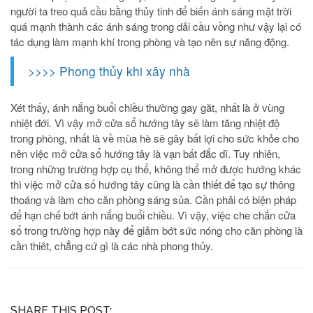
người ta treo quả cầu bằng thủy tinh để biến ánh sáng mặt trời
quá mạnh thành các ánh sáng trong dải cầu vồng như vậy lại có
tác dụng làm mạnh khí trong phòng và tạo nên sự năng động.
>>>> Phong thủy khi xây nhà
Xét thấy, ánh nắng buổi chiều thường gay găt, nhất là ở vùng
nhiệt đới. Vì vậy mở cửa sổ hướng tây sẽ làm tăng nhiệt độ
trong phòng, nhất là về mùa hè sẽ gây bất lợi cho sức khỏe cho
nên việc mở cửa sổ hướng tây là vạn bất đắc dĩ. Tuy nhiên,
trong những trường hợp cụ thể, không thể mở được hướng khác
thì việc mở cửa số hướng tây cũng là cần thiết để tạo sự thông
thoáng và làm cho căn phòng sáng sủa. Cần phải có biện pháp
để hạn chế bớt ánh nắng buổi chiều. Vì vậy, việc che chắn cửa
sổ trong trường hợp này để giảm bớt sức nóng cho căn phòng là
cần thiêt, chẳng cứ gì là các nhà phong thủy.
SHARE THIS POST: