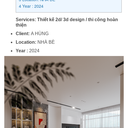
4
Year : 2024
Services:
Thiết kế 2d/ 3d design / thi công hoàn
thiện
Client:
A HÙNG
Location:
NHÀ BÈ
Year :
2024