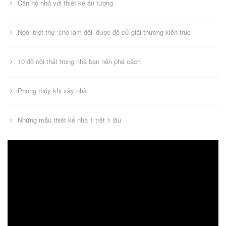
Căn hộ nhỏ với thiết kế ấn tượng
Ngôi biệt thự ‘chẻ làm đôi’ được đề cử giải thưởng kiến trúc
10 đồ nội thất trong nhà bạn nên phá cách
Phong thủy khi xây nhà
Những mẫu thiết kế nhà 1 trệt 1 lầu