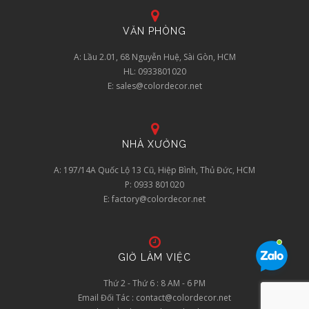
VĂN PHÒNG
A: Lầu 2.01, 68 Nguyễn Huệ, Sài Gòn, HCM
HL: 0933801020
E: sales@colordecor.net
NHÀ XƯỞNG
A: 197/14A Quốc Lộ 13 Cũ, Hiệp Bình, Thủ Đức, HCM
P: 0933 801020
E: factory@colordecor.net
GIỜ LÀM VIỆC
Thứ 2 - Thứ 6 : 8 AM - 6 PM
Email Đối Tác : contact@colordecor.net