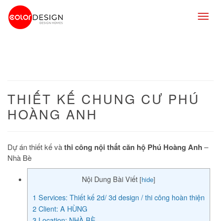
Togg
navig
THIẾT KẾ CHUNG CƯ PHÚ
HOÀNG ANH
Dự án thiết kế và
thi công nội thất căn hộ Phú Hoàng Anh
–
Nhà Bè
Nội Dung Bài Viết
[
hide
]
1
Services: Thiết kế 2d/ 3d design / thi công hoàn thiện
2
Client: A HÙNG
3
Location: NHÀ BÈ