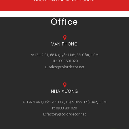
Office
VĂN PHÒNG
A: Lầu 2.01, 68 Nguyễn Huệ, Sài Gòn, HCM
HL: 0933801020
E: sales@colordecor.net
NHÀ XƯỞNG
A: 197/14A Quốc Lộ 13 Cũ, Hiệp Bình, Thủ Đức, HCM
P: 0933 801020
E: factory@colordecor.net