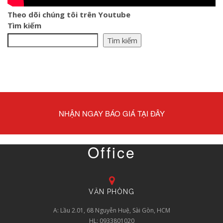
Theo dõi chúng tôi trên Youtube
Tìm kiếm
Tìm kiếm
NHẬN NGAY BÁO GIÁ TẠI ĐÂY
Office
VĂN PHÒNG
A: Lầu 2.01, 68 Nguyễn Huệ, Sài Gòn, HCM
HL: 0933801020