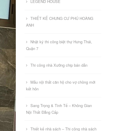
LEGEND HOUSE
THIẾT KẾ CHUNG CƯ PHÚ HOÀNG
ANH
Nhật ký thi công biệt thự Hưng Thái,
Quận 7
Thi công nhà Xưởng chip bán dẫn
Mẫu nội thất căn hộ cho vợ chồng mới
kết hôn
Sang Trọng & Tinh Tế – Không Gian
Nội Thất Đẳng Cấp
Thiết kế nhà sách – Thi công nhà sách