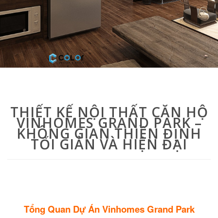
THIẾT KẾ NỘI THẤT CĂN HỘ
VINHOMES GRAND PARK –
KHÔNG GIAN THIỀN ĐỊNH
TỐI GIẢN VÀ HIỆN ĐẠI
Tổng Quan Dự Án Vinhomes Grand Park