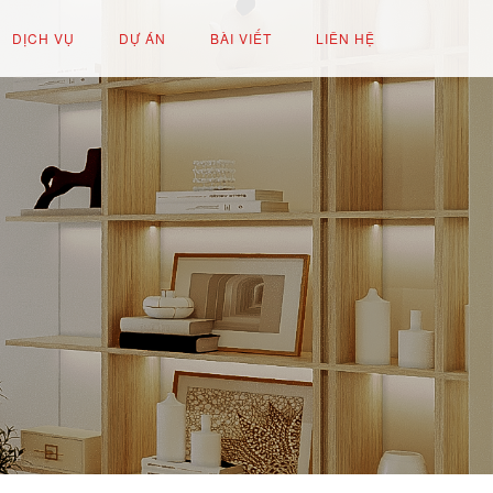
DỊCH VỤ
DỰ ÁN
BÀI VIẾT
LIÊN HỆ